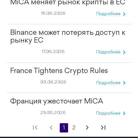
MiCA меняет рынок крипты в ЕС
chevron_right
18.06.2026
Подробнее
Binance может потерять доступ к
рынку ЕС
chevron_right
17.06.2026
Подробнее
France Tightens Crypto Rules
chevron_right
03.06.2026
Подробнее
Франция ужесточает MiCA
chevron_right
29.05.2026
Подробнее
first_page
chevron_left
chevron_right
last_page
1
2