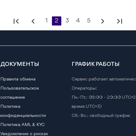
first_page
chevron_left
chevron_right
last_page
1
2
3
4
5
ДОКУМЕНТЫ
ГРАФИК РАБОТЫ
Правила обмена
Сервис работает автоматичес
Пользовательское
Операторы:
соглашение
Пн.-Пт.: 09:00 - 20:00 UTC+2
Политика
время UTC+3)
конфиденциальности
Сб.-Вс.: свободный график
Политика AML & KYC
Уведомление о рисках