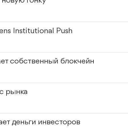
в новую гонку
ns Institutional Push
ает собственный блокчейн
с рынка
ает деньги инвесторов