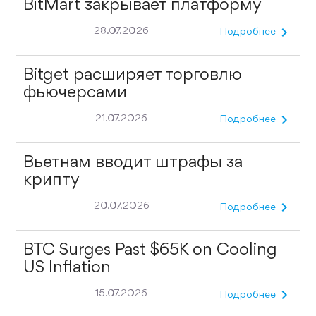
BitMart закрывает платформу
chevron_right
28.07.2026
Подробнее
Bitget расширяет торговлю
фьючерсами
chevron_right
21.07.2026
Подробнее
Вьетнам вводит штрафы за
крипту
chevron_right
20.07.2026
Подробнее
BTC Surges Past $65K on Cooling
US Inflation
chevron_right
15.07.2026
Подробнее