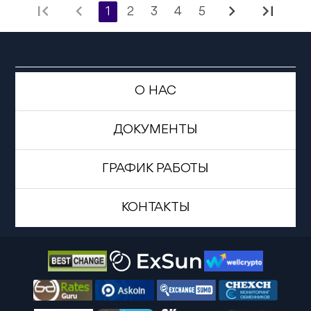
first_page
chevron_left
chevron_right
last_page
1
2
3
4
5
О НАС
ДОКУМЕНТЫ
ГРАФИК РАБОТЫ
КОНТАКТЫ