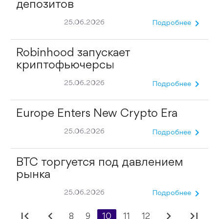
депозитов
chevron_right
25.06.2026
Подробнее
Robinhood запускает
криптофьючерсы
chevron_right
25.06.2026
Подробнее
Europe Enters New Crypto Era
chevron_right
25.06.2026
Подробнее
BTC торгуется под давлением
рынка
chevron_right
25.06.2026
Подробнее
first_page
chevron_left
chevron_right
last_page
8
9
10
11
12