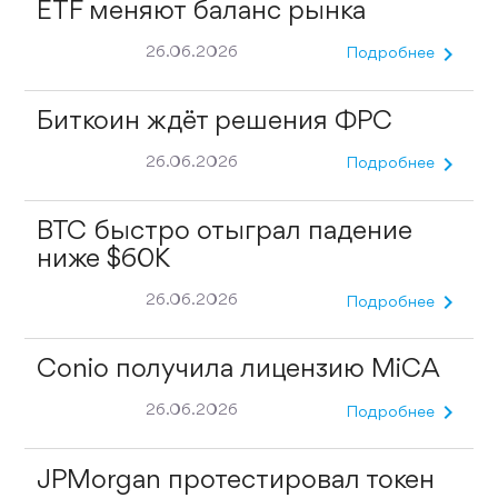
ETF меняют баланс рынка
chevron_right
26.06.2026
Подробнее
Биткоин ждёт решения ФРС
chevron_right
26.06.2026
Подробнее
BTC быстро отыграл падение
ниже $60K
chevron_right
26.06.2026
Подробнее
Conio получила лицензию MiCA
chevron_right
26.06.2026
Подробнее
JPMorgan протестировал токен