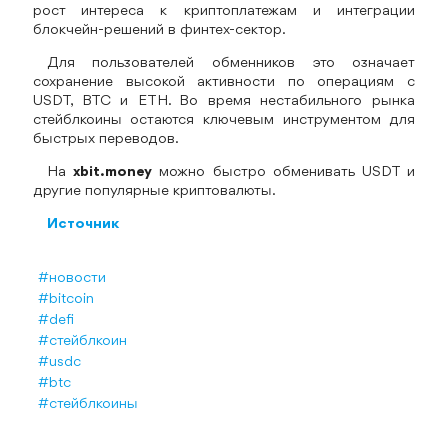
рост интереса к криптоплатежам и интеграции
блокчейн-решений в финтех-сектор.
Для пользователей обменников это означает
сохранение высокой активности по операциям с
USDT, BTC и ETH. Во время нестабильного рынка
стейблкоины остаются ключевым инструментом для
быстрых переводов.
На
xbit.money
можно быстро обменивать USDT и
другие популярные криптовалюты.
Источник
#новости
#bitcoin
#defi
#стейблкоин
#usdc
#btc
#стейблкоины