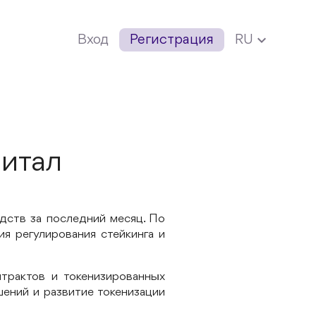
expand_more
Вход
Регистрация
RU
питал
дств за последний месяц. По
я регулирования стейкинга и
нтрактов и токенизированных
шений и развитие токенизации