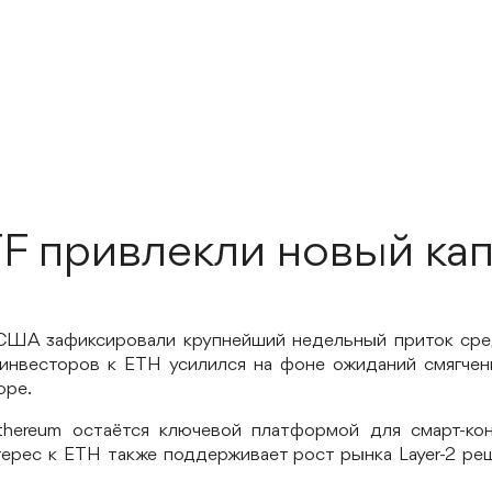
TF привлекли новый ка
США зафиксировали крупнейший недельный приток сре
 инвесторов к ETH усилился на фоне ожиданий смягчени
оре.
thereum остаётся ключевой платформой для смарт-ко
ерес к ETH также поддерживает рост рынка Layer-2 ре