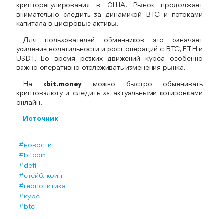
крипторегулирования в США. Рынок продолжает
внимательно следить за динамикой BTC и потоками
капитала в цифровые активы.
Для пользователей обменников это означает
усиление волатильности и рост операций с BTC, ETH и
USDT. Во время резких движений курса особенно
важно оперативно отслеживать изменения рынка.
На
xbit.money
можно быстро обменивать
криптовалюту и следить за актуальными котировками
онлайн.
Источник
#новости
#bitcoin
#defi
#стейблкоин
#геополитика
#курс
#btc