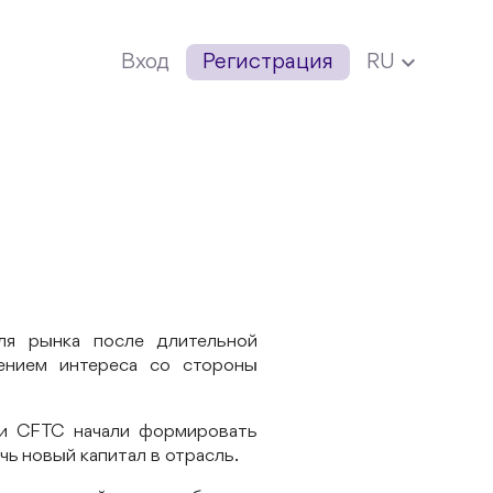
expand_more
Вход
Регистрация
RU
ля рынка после длительной
лением интереса со стороны
и CFTC начали формировать
ь новый капитал в отрасль.