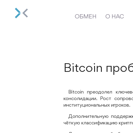
ОБМЕН
О НАС
Bitcoin про
Bitcoin преодолел ключе
консолидации. Рост сопров
институциональных игроков.
Дополнительную поддержк
чёткую классификацию крипто