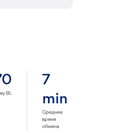
70
7
y BL
min
Среднее
время
обмена