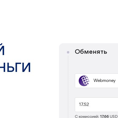
Й
Обменять
НЬГИ
С комиссией:
17.66
USD