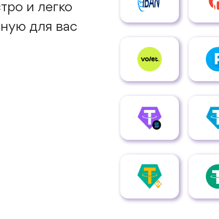
тро и легко
ную для вас