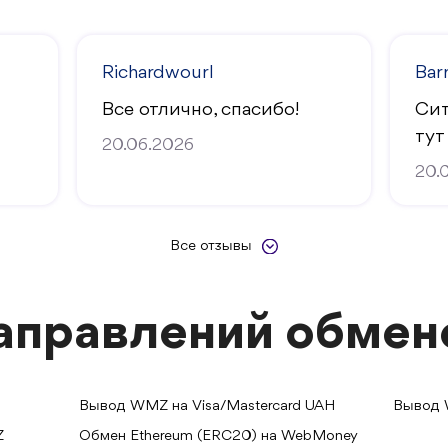
Richardwourl
Bar
Все отлично, спасибо!
Сит
тут
20.06.2026
20.
Все отзывы
аправлений обмен
Вывод WMZ на Visa/Mastercard UAH
Вывод 
Z
Обмен Ethereum (ERC20) на WebMoney