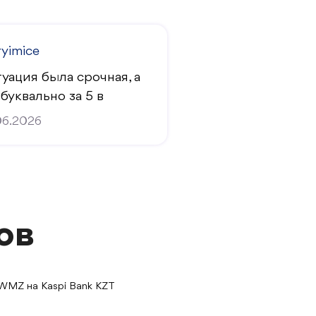
ryimice
уация была срочная, а
 буквально за 5 в
06.2026
ов
WMZ на Kaspi Bank KZT