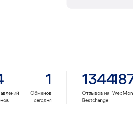
4
1
1344
18
авлений
Обменов
Отзывов на
WebMone
енов
сегодня
Bestchange