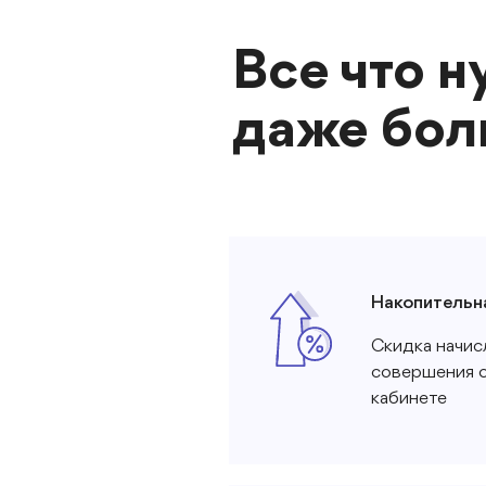
Все что н
даже бо
Накопительн
Скидка начис
совершения 
кабинете