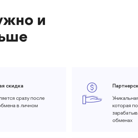
ужно и
льше
ая скидка
Партнерс
ляется сразу после
Уникальная
обмена в личном
которая п
зарабатыв
обменах