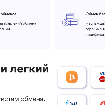
 обменов
Обмен бе
направлений обмена
Наслаждай
рации
ограничен
верифика
и легкий
истем обмена.