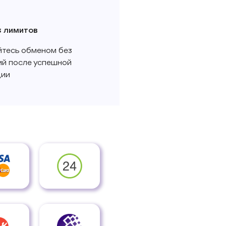
з лимитов
тесь обменом без
ий после успешной
ции