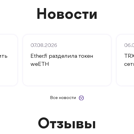
Новости
07.08.2026
06.
ить
Ether.fi разделила токен
TRX
weETH
сет
Все новости
Отзывы